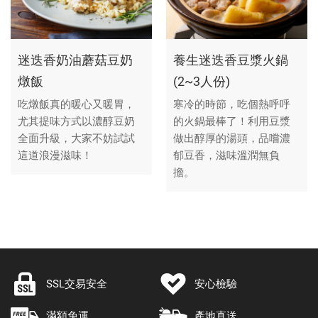
迷迭香奶油蘑菇豆奶
養生迷迭香豆漿火鍋
燉飯
(2~3人份)
吃燉飯真的暖心又暖胃，
寒冷的時節，吃個熱呼呼
尤其提味方式以濃醇豆奶
的火鍋最棒了！利用豆漿
全面升級，大家不妨試試
做出醇厚的湯頭，品嚐濃
這道浪漫滋味！
郁豆香，滋味溫潤無負
擔。
SSL交易安全
安心檢驗
滿額免運
產地直送