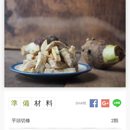
準
備
材
料
SHARE
芋頭切條
2顆