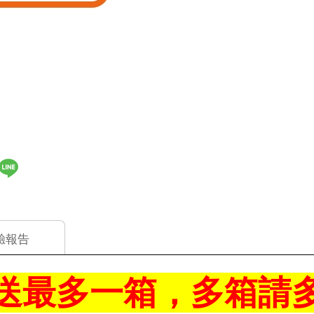
驗報告
送最多一箱，多箱請