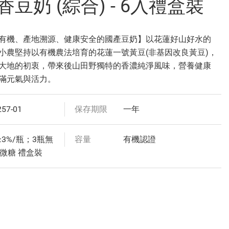
豆奶 (綜合) - 6入禮盒裝
有機、產地溯源、健康安全的國產豆奶】以花蓮好山好水的
小農堅持以有機農法培育的花蓮一號黃豆(非基因改良黃豆)，
大地的初衷，帶來後山田野獨特的香濃純淨風味，營養健康
滿元氣與活力。
257-01
保存期限
一年
l±3%/瓶；3瓶無
容量
有機認證
瓶微糖 禮盒裝