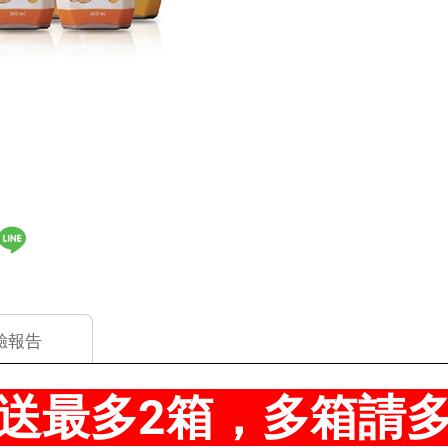
驗報告
送最多2箱，多箱請