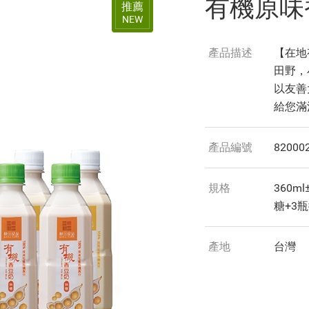
有機原味香
推薦
NEW
產品描述
【在地
田野，
以友善
給您滿
產品編號
82000
規格
360m
糖+3
產地
台灣