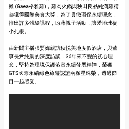
雞 (Gaea格雅雞)，雞肉火鍋與秧田良品純滴雞精
都獲得國際美食大獎，為了貫徹環保永續理念，
推出許多體驗課程，盼藉親子活動，讓愛地球從
小扎根。
由新聞主播張婯嬅親訪秧悦美地度假酒店，與董
事長尹純綢的深度訪談，36年來不變的初心理
念，堅持為環境保護落實永續發展精神，榮獲
GTS國際永續綠色旅遊認證兩顆星殊榮，透過節
目一起感受。