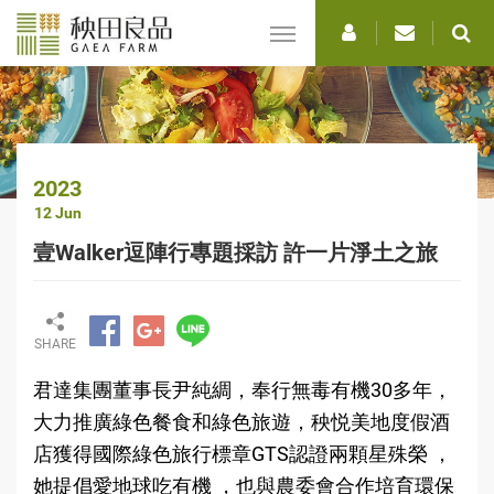
選
單
2023
12 Jun
壹Walker逗陣行專題採訪 許一片淨土之旅
SHARE
君達集團董事長尹純綢，奉行無毒有機30多年，
大力推廣綠色餐食和綠色旅遊，秧悦美地度假酒
店獲得國際綠色旅行標章GTS認證兩顆星殊榮 ，
她提倡愛地球吃有機 ，也與農委會合作培育環保