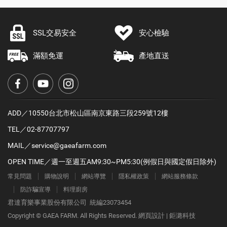
SSL交易安全
安心檢驗
滿額免運
產地直送
ADD／10550台北市松山區南京東路三段259號12樓
TEL／
02-87707797
MAIL／
service@gaeafarm.com
OPEN TIME／週一至週五AM9:30~PM5:30(例假日與國定假日除外)
常見問題
購物說明
網站導覽
隱私權政策
網站服務條款
防詐騙宣導
料理廚房
君達育樂事業股份有限公司 統編23073454
Copyright © GAEA FARM. All Rights Reserved.
網頁設計
| 鉅潞科技