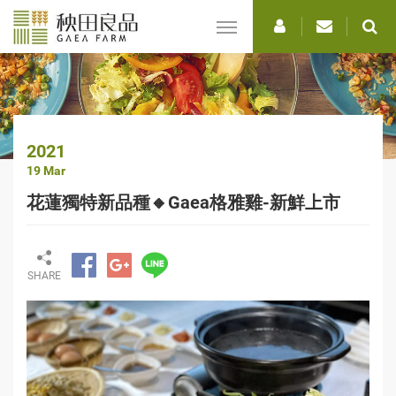
選
單
2021
19 Mar
花蓮獨特新品種🔸Gaea格雅雞-新鮮上市
SHARE