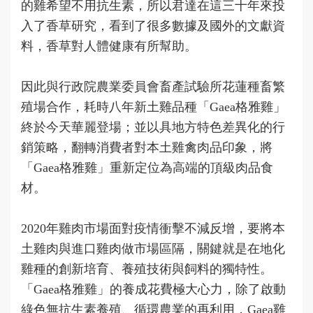
的雞希望不用抗生素，所以君達在這三十年來投
入了香草研究，看到了很多數據及國外的文獻資
料，香草對人體健康有所幫助。
因此與行政院農業委員會畜產試驗所花蓮種畜繁
殖場合作，耗時八年新土雞品種「Gaea格雅雞」
終於今天華麗登場；並以具地方特色差異化的行
銷策略，翻轉消費者對本土雞禽肉品印象，將
「Gaea格雅雞」重新定位為高端的頂級肉品食
材。
2020年雞肉市場面對疫情衝擊不減反增，要將本
土雞肉與進口雞肉做市場區隔，關鍵就是在地化
雞種的創新培育、養殖技術與飼料的獨特性。
「Gaea格雅雞」的養成花費極大心力，除了啟動
綠色無抗生素養殖、循環農業的再利用，Gaea雞